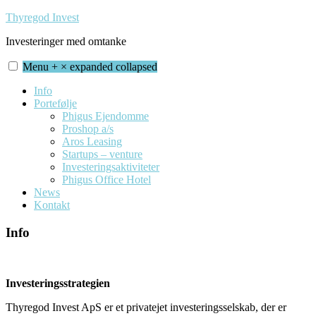
Skip
Thyregod Invest
to
Investeringer med omtanke
content
Menu
+
×
expanded
collapsed
Info
Portefølje
Phigus Ejendomme
Proshop a/s
Aros Leasing
Startups – venture
Investeringsaktiviteter
Phigus Office Hotel
News
Kontakt
Info
Investeringsstrategien
Thyregod Invest ApS er et privatejet investeringsselskab, der er