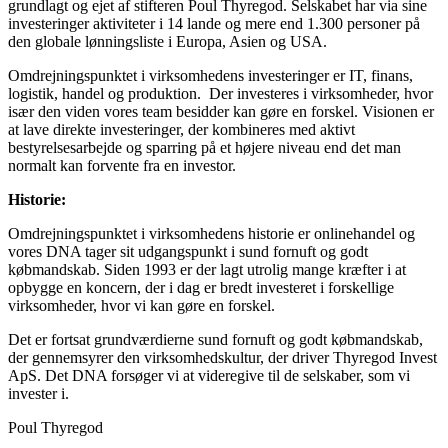
grundlagt og ejet af stifteren Poul Thyregod. Selskabet har via sine
investeringer aktiviteter i 14 lande og mere end 1.300 personer på
den globale lønningsliste i Europa, Asien og USA.
Omdrejningspunktet i virksomhedens investeringer er IT, finans,
logistik, handel og produktion. Der investeres i virksomheder, hvor
især den viden vores team besidder kan gøre en forskel. Visionen er
at lave direkte investeringer, der kombineres med aktivt
bestyrelsesarbejde og sparring på et højere niveau end det man
normalt kan forvente fra en investor.
Historie:
Omdrejningspunktet i virksomhedens historie er onlinehandel og
vores DNA tager sit udgangspunkt i sund fornuft og godt
købmandskab. Siden 1993 er der lagt utrolig mange kræfter i at
opbygge en koncern, der i dag er bredt investeret i forskellige
virksomheder, hvor vi kan gøre en forskel.
Det er fortsat grundværdierne sund fornuft og godt købmandskab,
der gennemsyrer den virksomhedskultur, der driver Thyregod Invest
ApS. Det DNA forsøger vi at videregive til de selskaber, som vi
invester i.
Poul Thyregod